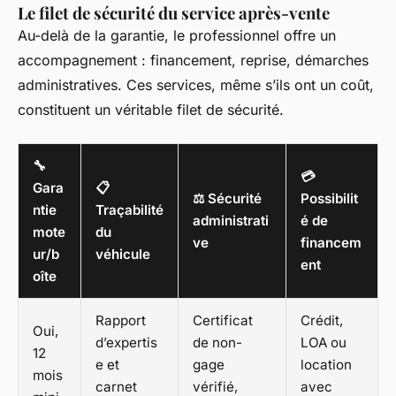
Le filet de sécurité du service après-vente
Au-delà de la garantie, le professionnel offre un
accompagnement : financement, reprise, démarches
administratives. Ces services, même s’ils ont un coût,
constituent un véritable filet de sécurité.
🔧
💳
Gara
📋
⚖️ Sécurité
Possibilit
ntie
Traçabilité
administrati
é de
mote
du
ve
financem
ur/b
véhicule
ent
oîte
Rapport
Certificat
Crédit,
Oui,
d’expertis
de non-
LOA ou
12
e et
gage
location
mois
carnet
vérifié,
avec