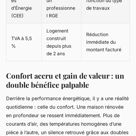
es
un
fonction du type
d’Énergie
professionne
de travaux
(CEE)
l RGE
Logement
Réduction
TVA à 5,5
construit
immédiate du
%
depuis plus
montant facturé
de 2 ans
Confort accru et gain de valeur : un
double bénéfice palpable
Derrière la performance énergétique, il y a une réalité
quotidienne : celle du confort. Une maison rénovée
en profondeur se ressent immédiatement. Plus de
courants d’air, des températures homogènes d’une
pièce à l’autre, un silence retrouvé grâce aux doubles