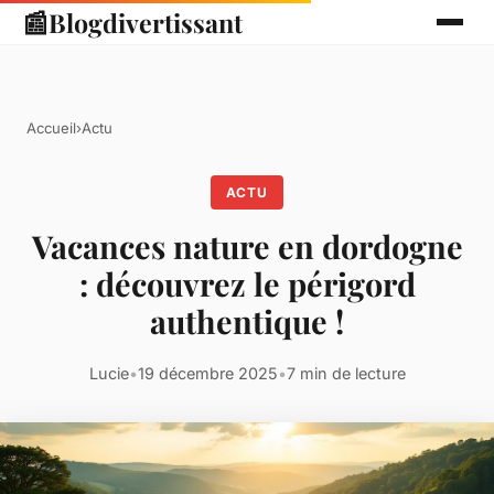
📰
Blogdivertissant
Accueil
›
Actu
ACTU
Vacances nature en dordogne
: découvrez le périgord
authentique !
Lucie
•
19 décembre 2025
•
7 min de lecture